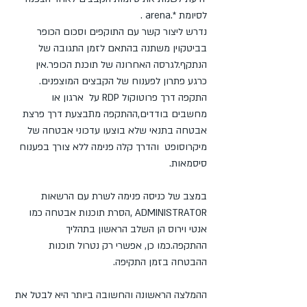
לסיומת *.arena .
נדרש ליצור קשר עם התוקפים וסכום הכופר 
בביטקוין משתנה בהתאם לזמן התגובה של 
הנתקף.לגרסה האחרונה של תוכנת הכופר.אין 
כרגע פתרון לפענוח של הקבצים המוצפנים.
התקפה דרך פרוטוקול RDP על  ארגון או 
מחשבים בודדים,ההתקפה מתבצעת דרך פרצת 
אבטחה בתנאי שלא בוצעו עדכוני אבטחה של 
מיקרוסופט  והדרך קלה פנימה ללא צורך בפענוח 
סיסמאות.
במצב של כניסה פנימה לשרת עם הרשאות 
ADMINISTRATOR ,הסרת תוכנות אבטחה כמו 
אנטי וירוס הן השלב הראשון בתהליך 
ההתקפה.כמו כן, אפשרי רק נטרול תוכנות 
ההבטחה בזמן התקיפה.
ההמלצה הראשונה והחשובה ביותר היא לבטל את 