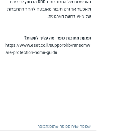
האפשרות של התחברות בRDP מרחוק לשרתים 
ולאפשר אך ורק חיבור מאובטח לאחר התחברות 
של VPN לרשת הארגונית.
נפגעת מתוכנת כופר- מה עלייך לעשות?
https://www.eset.co.il/support/kb/ransomw
are-protection-home-guide
#כופר
#וירוסכופר
#תוכנתכופר